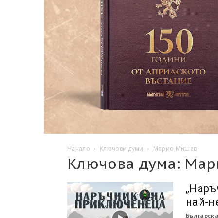
Начало
Ключови думи
Марио Мишев
Ключова дума: Ма
„Наръ
най-н
Българска