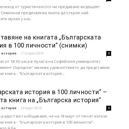
 епизод от туристическото ни предаване водещият
 Симеонов предизвиква екипа да открие най-
те музеи у нас.
тавяне на книгата „Българската
ия в 100 личности“ (снимки)
 история
-
17 април 2014
0
ил от 18:30 часа в Аулата на Софийския университет
лимент Охридски" имахме удоволствието да представим
и книга - "Българската история...
арската история в 100 личности“ –
та книга на „Българска история“
 история
-
26 март 2014
0
 радост ви съобщаваме, че на 18 март от печат излезе
и книга - "Българската история в 100 личности".
то й бе...