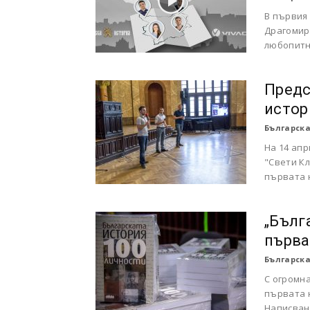
В първия
Драгомир
любопитни
Предс
истор
Българска
На 14 апр
"Свети К
първата н
„Бълг
първа
Българска
С огромна
първата н
Написване