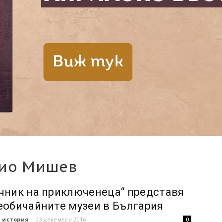
рио Мишев
чник на приключенеца“ представя
еобичайните музеи в България
 история
-
03 декември 2016
0