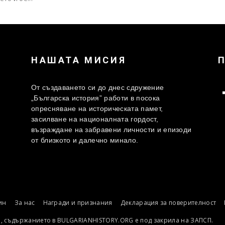
НАШАТА МИСИЯ
От създаването си до днес сдружение
„Българска история” работи в посока
опресняване на историческата памет,
засилване на националната гордост,
възраждане на забравени личности и епизоди
от близкото и далечно минало.
ин
За нас
Награди и признания
Декларация за поверителност
о, съдържанието в BULGARIANHISTORY.ORG е под закрила на ЗАПСП.