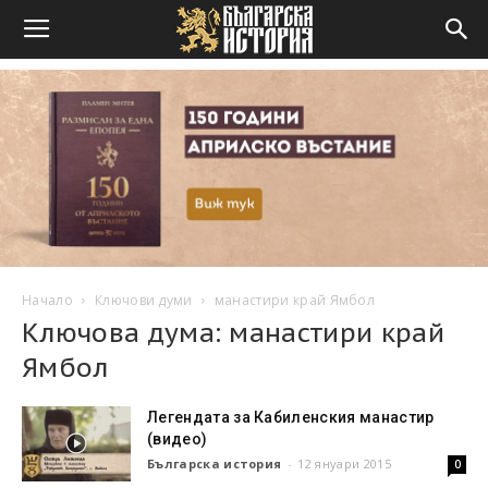
Начало
Ключови думи
манастири край Ямбол
Ключова дума: манастири край
Ямбол
Легендата за Кабиленския манастир
(видео)
Българска история
-
12 януари 2015
0