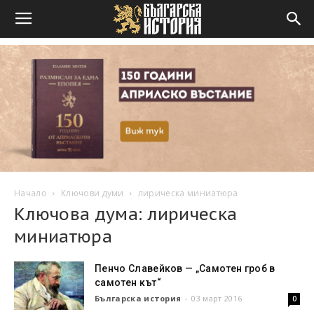
Начало
Ключови думи
лирическа миниатюра
Ключова дума: лирическа
миниатюра
Пенчо Славейков — „Самотен гроб в
самотен кът“
Българска история
-
03 март 2016
0