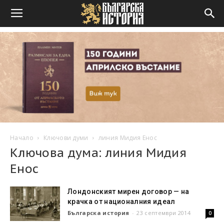
Начало
Ключови думи
линия Мидия Енос
Ключова дума: линия Мидия
Енос
Лондонският мирен договор — на
крачка от националния идеал
Българска история
-
23 септември 2014
0