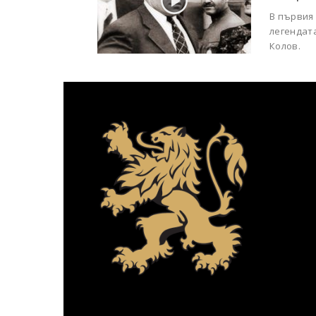
В първия
легендата
Колов.