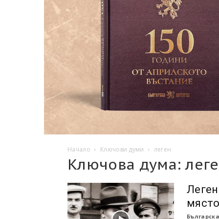
Начало
Ключови думи
леген
Ключова дума: лег
Леген
място
Българска