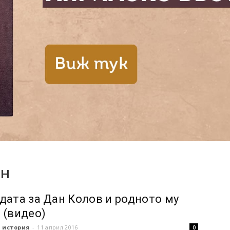
ен
дата за Дан Колов и родното му
 (видео)
 история
-
11 април 2016
0