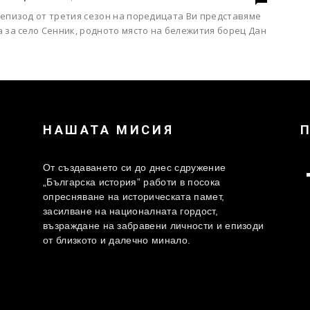
 епизод от третия сезон на поредицата Ви представяме
 за село Сенник, родното място на бележития борец Дан
НАШАТА МИСИЯ
От създаването си до днес сдружение
„Българска история” работи в посока
опресняване на историческата памет,
засилване на националната гордост,
възраждане на забравени личности и епизоди
от близкото и далечно минало.