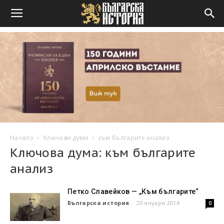
Начало
Ключови думи
към българите анализ
Ключова дума: към българите
анализ
Петко Славейков — „Към българите“
Българска история
-
20 януари 2014
0