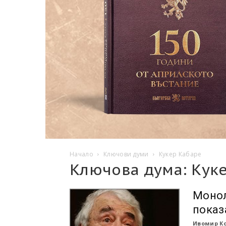
Начало
Ключови думи
Кукер Кабаре
Ключова дума: Кук
Монол
показ
Ивомир К