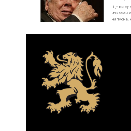
Ще ви пр
изказан 
напусна, 