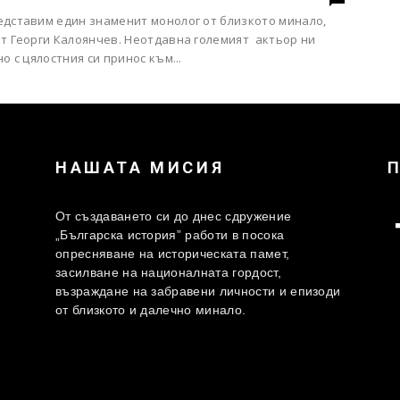
едставим един знаменит монолог от близкото минало,
от Георги Калоянчев. Неотдавна големият актьор ни
но с цялостния си принос към...
НАШАТА МИСИЯ
От създаването си до днес сдружение
„Българска история” работи в посока
опресняване на историческата памет,
засилване на националната гордост,
възраждане на забравени личности и епизоди
от близкото и далечно минало.