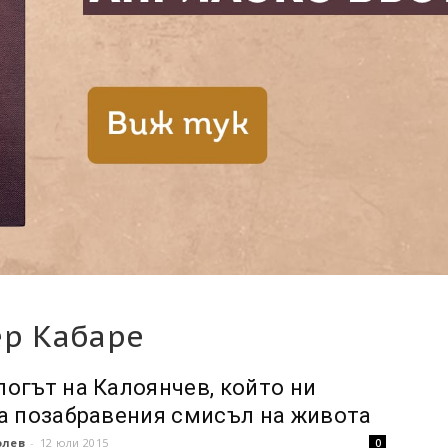
ер Кабаре
огът на Калоянчев, който ни
а позабравения смисъл на живота
олев
-
12 юли 2015
0