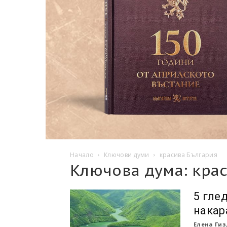
Начало
Ключови думи
красива България
Ключова дума: кра
5 гле
накар
Елена Ги