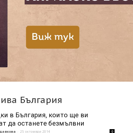
сива България
дки в България, които ще ви
ат да останете безмълвни
здавкова
-
25 октомври 2014
0