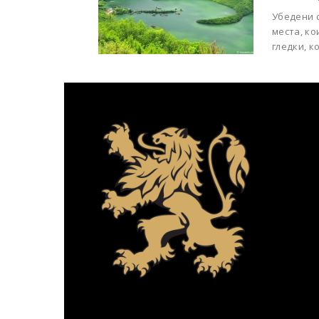
Убедени с
места, ко
гледки, к