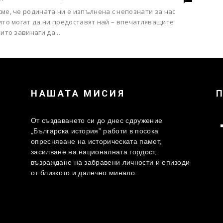
ме, че родината ни е изпълнена с непознати за нас
ито могат да ни предоставят най – впечатляващите
оито завинаги да...
НАШАТА МИСИЯ
От създаването си до днес сдружение
„Българска история” работи в посока
опресняване на историческата памет,
засилване на националната гордост,
възраждане на забравени личности и епизоди
от близкото и далечно минало.