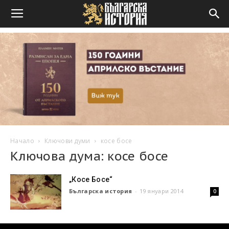
Начало
Ключови думи
косе босе
Ключова дума: косе босе
„Косе Босе“
Българска история
-
19 януари 2014
0