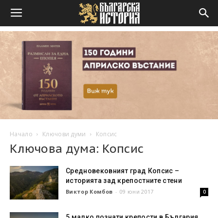
Начало
Ключови думи
Копсис
Ключова дума: Копсис
Средновековният град Копсис –
историята зад крепостните стени
Виктор Комбов
-
09 юни 2017
0
5 малко познати крепости в България,