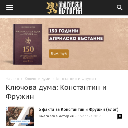
Начало
Ключови думи
Константин и Фружин
Ключова дума: Константин и
Фружин
5 факта за Константин и Фружин (влог)
Българска история
-
15 април 2017
0