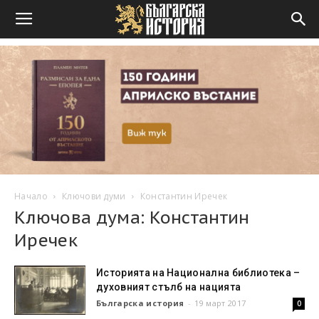
Начало
Ключови думи
Константин Иречек
Ключова дума: Константин
Иречек
Историята на Национална библиотека –
духовният стълб на нацията
Българска история
-
19 март 2017
0