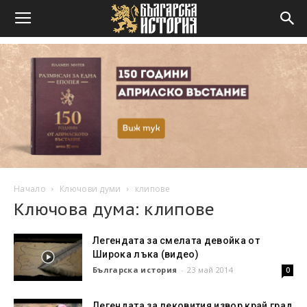
Начало
Ключови думи
клипове
Ключова дума: клипове
Легендата за смелата девойка от
Широка лъка (видео)
Българска история
-
23 май 2014
0
Легендата за лековития извор край град