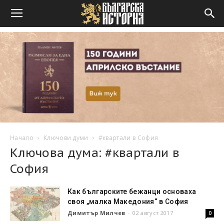
Начало
Ключови думи
#квартали в София
Ключова дума: #квартали в
София
Как българските бежанци основаха
своя „малка Македония“ в София
Димитър Милчев
-
02 август 2017
0