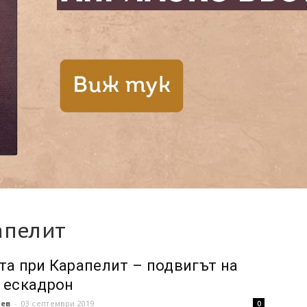
апелит
та при Карапелит – подвигът на
 ескадрон
чев
-
03 септември 2019
0