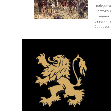
Победата
шестоконц
предават.
оттеглят 
батареи.