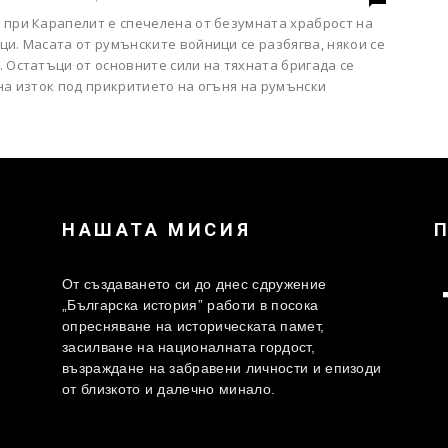
 при Карапелит е спечелена от безумната храброст на
и. Масата от румънските войници се разбягва, някои се
 Остатъци от основните сили на тяхната бригада се
на изток под прикритието на огъня на румънски
НАШАТА МИСИЯ
От създаването си до днес сдружение
„Българска история” работи в посока
опресняване на историческата памет,
засилване на националната гордост,
възраждане на забравени личности и епизоди
от близкото и далечно минало.