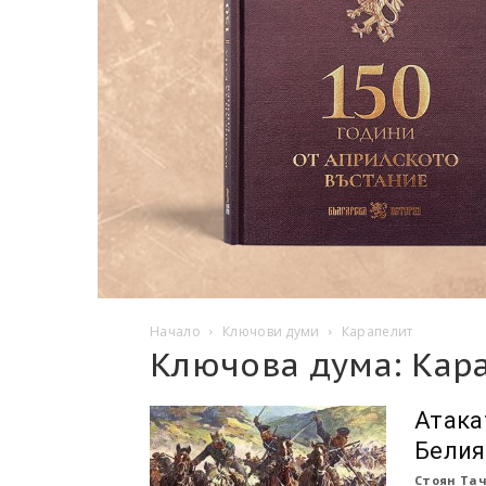
Начало
Ключови думи
Карапелит
Ключова дума: Кар
Атака
Белия
Стоян Та