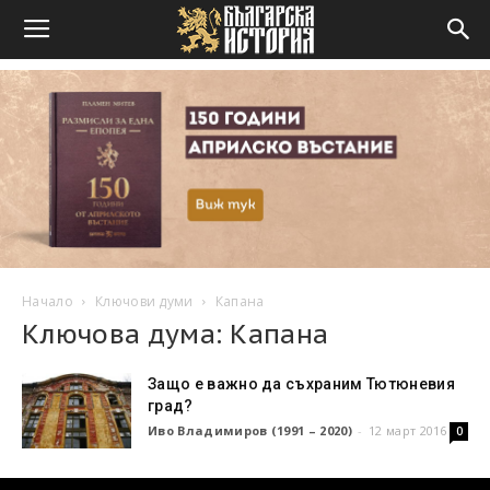
Начало
Ключови думи
Капана
Ключова дума: Капана
Защо е важно да съхраним Тютюневия
град?
Иво Владимиров (1991 – 2020)
-
12 март 2016
0