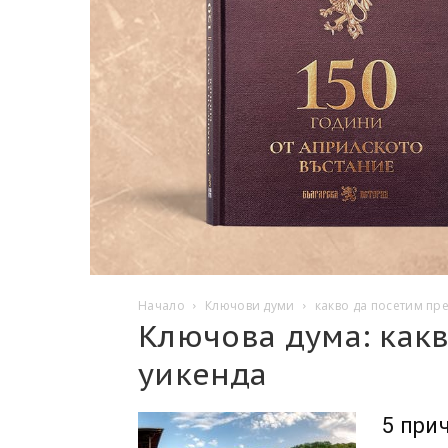
Начало
Ключови думи
какво да посетим пр
Ключова дума: какв
уикенда
5 при