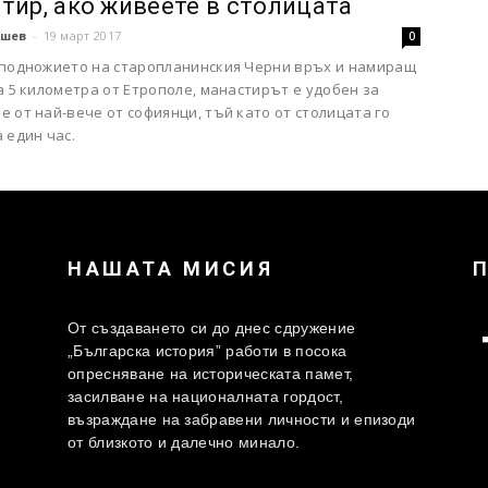
тир, ако живеете в столицата
шев
-
19 март 2017
0
 подножието на старопланинския Черни връх и намиращ
а 5 километра от Етрополе, манастирът е удобен за
 от най-вече от софиянци, тъй като от столицата го
 един час.
НАШАТА МИСИЯ
От създаването си до днес сдружение
„Българска история” работи в посока
опресняване на историческата памет,
засилване на националната гордост,
възраждане на забравени личности и епизоди
от близкото и далечно минало.