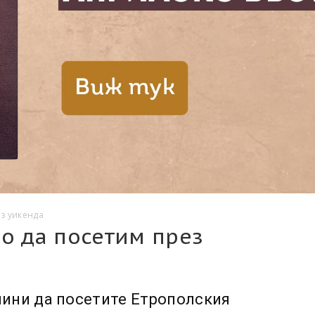
ез уикенда
о да посетим през
чини да посетите Етрополския