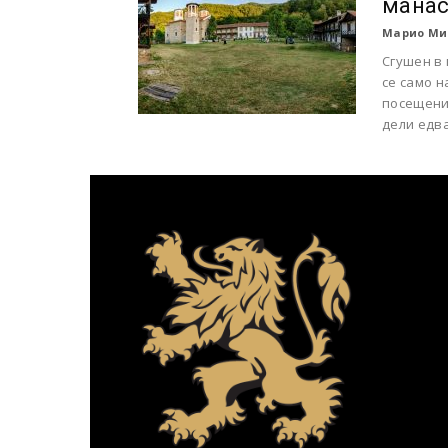
манас
Марио Ми
Сгушен в
се само н
посещение
дели едва