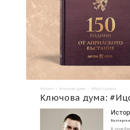
Начало
Ключови думи
#Ицо Хазарта
Ключова дума: #Иц
Истор
Българска
В този б