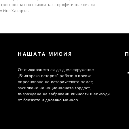
тров, познат на всички нас с професионалния си
м Ицо Хазарта.
НАШАТА МИСИЯ
От създаването си до днес сдружение
„Българска история” работи в посока
опресняване на историческата памет,
засилване на националната гордост,
възраждане на забравени личности и епизоди
от близкото и далечно минало.