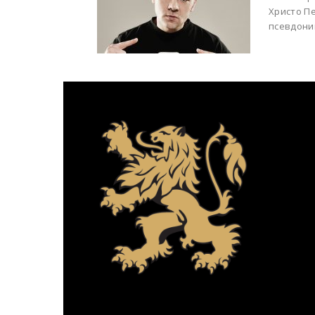
Христо Пе
псевдони