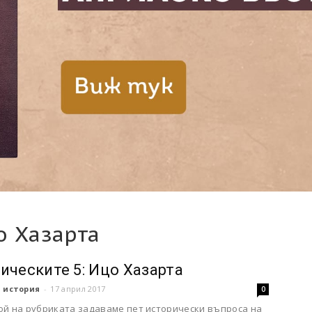
о Хазарта
ическите 5: Ицо Хазарта
 история
-
17 април 2017
0
рой на рубриката задаваме пет исторически въпроса на