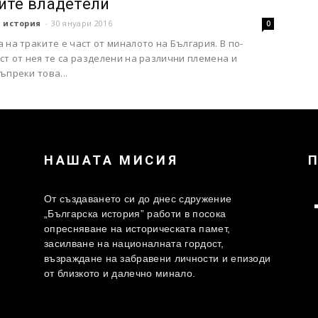
ите владетели
 история
-
30 януари 2016
0
 на траките е част от миналото на България. В по-
ст от нея те са разделени на различни племена и
ъпреки това...
НАШАТА МИСИЯ
От създаването си до днес сдружение
„Българска история” работи в посока
опресняване на историческата памет,
засилване на националната гордост,
възраждане на забравени личности и епизоди
от близкото и далечно минало.