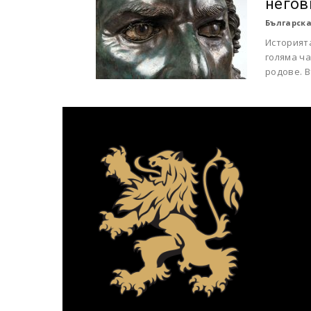
негов
Българска
Историята
голяма ча
родове. В