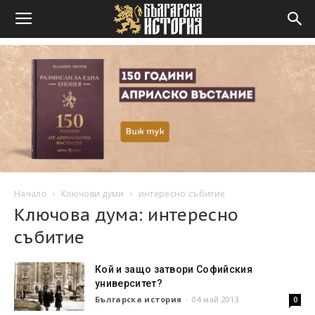
Начало
Ключови думи
интересно събитие
Ключова дума: интересно
събитие
Кой и защо затвори Софийския
университет?
Българска история
-
04 май 2013
0