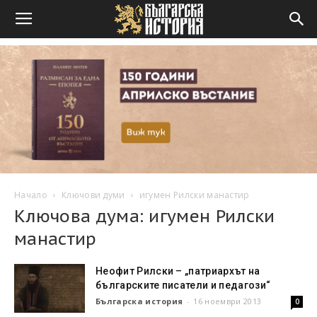
Начало
Ключови думи
игумен Рилски манастир
Ключова дума: игумен Рилски
манастир
Неофит Рилски – „патриархът на
българските писатели и педагози“
Българска история
-
16 ноември 2013
0