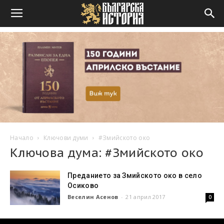
Начало
Ключови думи
#Змийското око
Ключова дума: #Змийското око
Преданието за Змийското око в село
Осиково
Веселин Асенов
-
21 април 2017
0