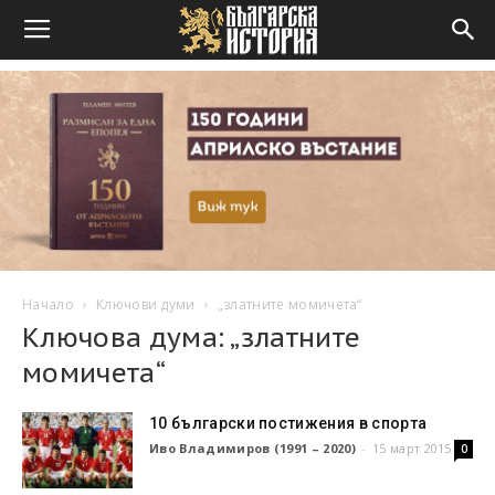
Начало
Ключови думи
„златните момичета“
Ключова дума: „златните
момичета“
10 български постижения в спорта
Иво Владимиров (1991 – 2020)
-
15 март 2015
0