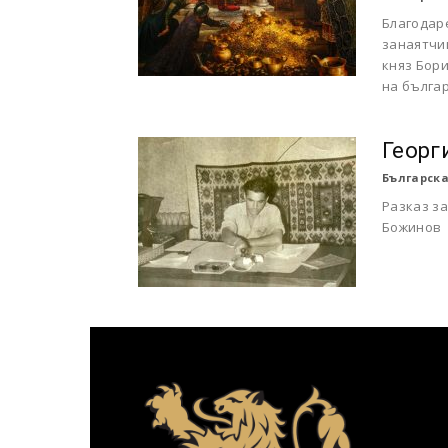
Благодар
занаятчии
княз Бори
на българ
Георг
Българска
Разказ за
Божинов