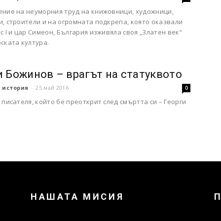
ение на неуморния труд на книжовници, художници,
, строители и на огромната подкрепа, която оказвали
с I и цар Симеон, България изживяла своя „Златен век“
ската култура.
и Божинов – врагът на статуквото
 история
-
25 май 2016
0
 писателя, който бе преоткрит след смъртта си – Георги
НАШАТА МИСИЯ