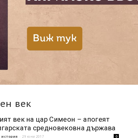
ен век
ият век на цар Симеон – апогеят
лгарската средновековна държава
 история
-
29 юни 2017
0