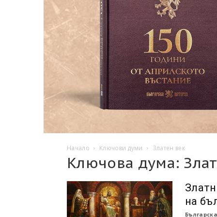
Начало
Ключови думи
Златен век
Ключова дума: Злат
Златн
на бъ
Българска