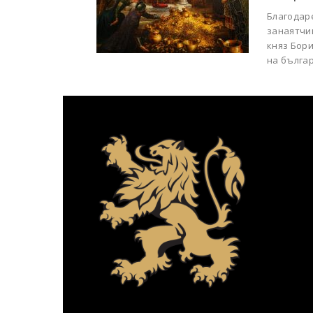
Благодар
занаятчии
княз Бори
на българ