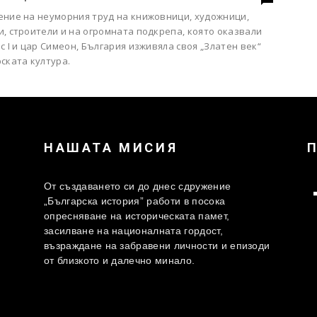
ение на неуморния труд на книжовници, художници,
, строители и на огромната подкрепа, която оказвали
с I и цар Симеон, България изживяла своя „Златен век“
ската култура.
НАШАТА МИСИЯ
От създаването си до днес сдружение
„Българска история” работи в посока
опресняване на историческата памет,
засилване на националната гордост,
възраждане на забравени личности и епизоди
от близкото и далечно минало.