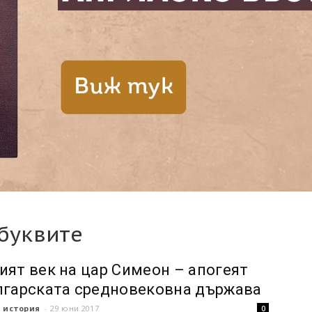
буквитe
ият век на цар Симеон – апогеят
лгарската средновековна държава
 история
-
29 юни 2017
0