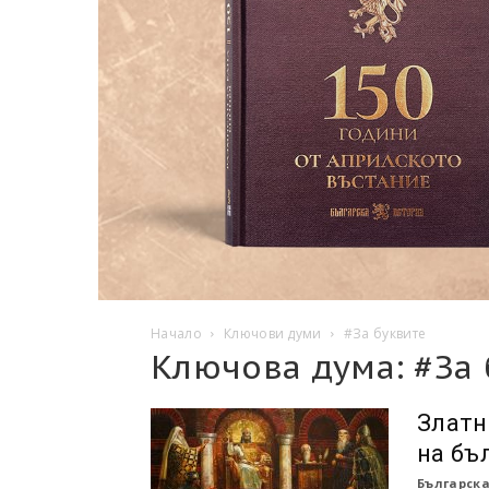
Начало
Ключови думи
#За буквитe
Ключова дума: #За 
Златн
на бъ
Българска