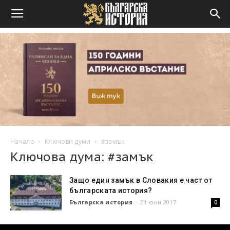
Начало
Ключови думи
#замък
Ключова дума: #замък
Защо един замък в Словакия е част от
българската история?
Българска история
-
21 юни 2017
0