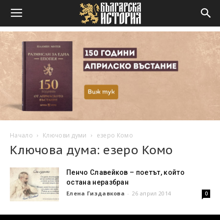
Начало
Ключови думи
езеро Комо
Ключова дума: езеро Комо
Пенчо Славейков – поетът, който
остана неразбран
Елена Гиздавкова
-
26 април 2014
0