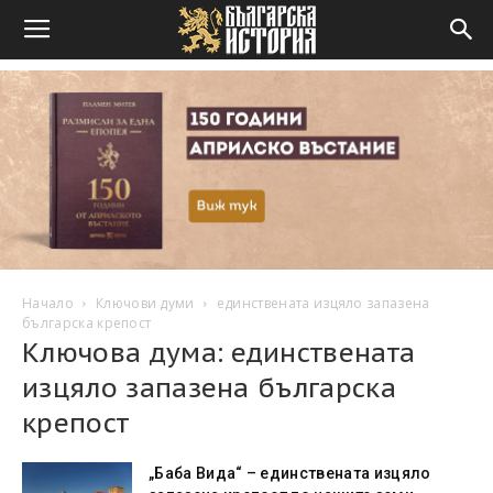
Начало
Ключови думи
единствената изцяло запазена
българска крепост
Ключова дума: единствената
изцяло запазена българска
крепост
„Баба Вида“ – единствената изцяло