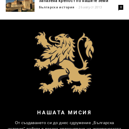
запазена крепост по нашите земи
Българска история
-
26 август 2013
0
НАШАТА МИСИЯ
От създаването си до днес сдружение „Българска
история” работи в посока опресняване на историческата