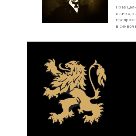
През цел
всичко, к
предразс
в символ 