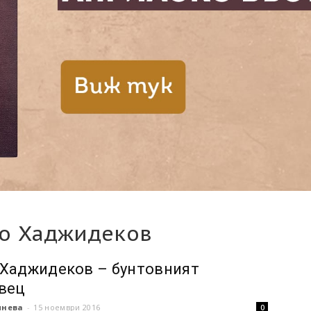
шо Хаджидеков
Хаджидеков – бунтовният
вец
инева
-
15 ноември 2016
0