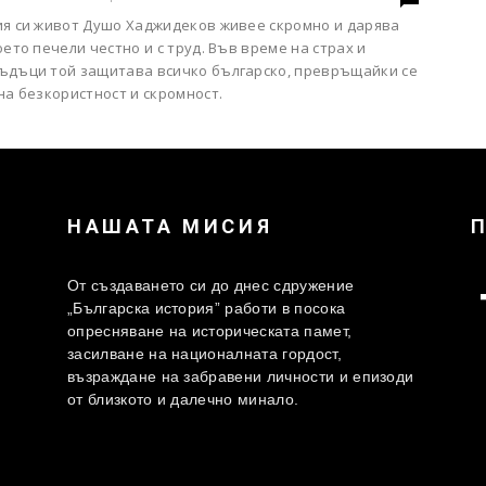
ия си живот Душо Хаджидеков живее скромно и дарява
оето печели честно и с труд. Във време на страх и
ъдъци той защитава всичко българско, превръщайки се
на безкористност и скромност.
НАШАТА МИСИЯ
От създаването си до днес сдружение
„Българска история” работи в посока
опресняване на историческата памет,
засилване на националната гордост,
възраждане на забравени личности и епизоди
от близкото и далечно минало.