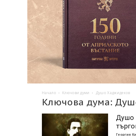
Начало
Ключови думи
Душо Хаджидеков
Ключова дума: Ду
Душо 
търго
Георгия К