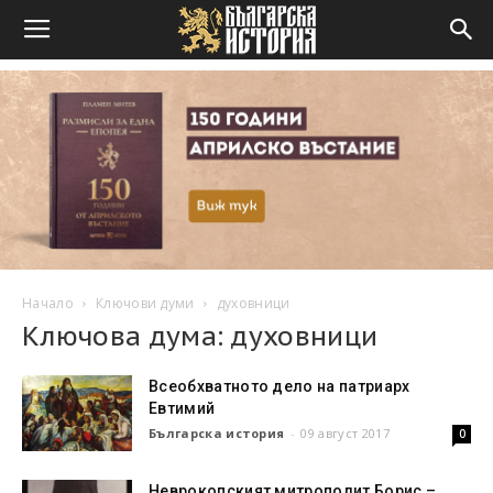
Начало
Ключови думи
духовници
Ключова дума: духовници
Всеобхватното дело на патриарх
Евтимий
Българска история
-
09 август 2017
0
Неврокопският митрополит Борис –