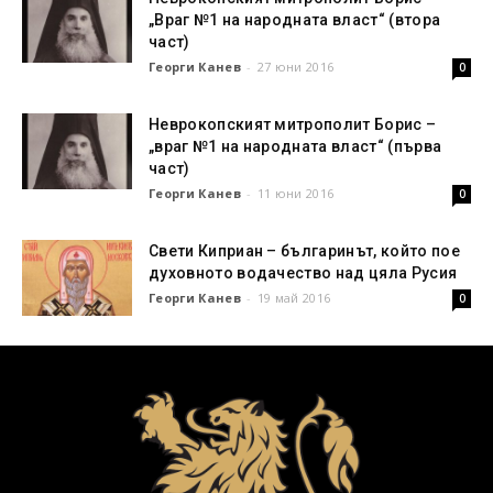
„Враг №1 на народната власт“ (втора
част)
Георги Канев
-
27 юни 2016
0
Неврокопският митрополит Борис –
„враг №1 на народната власт“ (първа
част)
Георги Канев
-
11 юни 2016
0
Свети Киприан – българинът, който пое
духовното водачество над цяла Русия
Георги Канев
-
19 май 2016
0