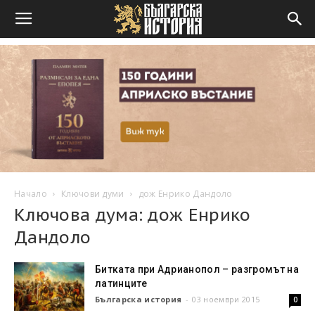
Начало
Ключови думи
дож Енрико Дандоло
Ключова дума: дож Енрико
Дандоло
Битката при Адрианопол – разгромът на
латинците
Българска история
-
03 ноември 2015
0