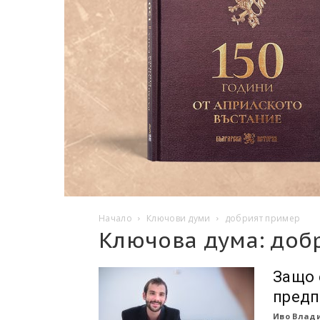
Начало
Ключови думи
добрият пример
Ключова дума: доб
Защо 
предп
Иво Влади