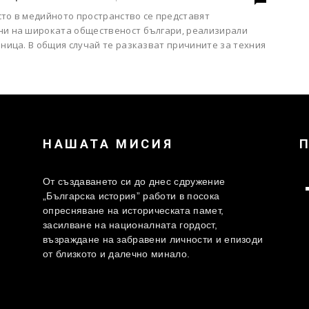
сто в медийното пространство се представят
ни на широката общественост българи, реализирали
аница. В общия случай те разказват причините за техния
НАШАТА МИСИЯ
От създаването си до днес сдружение
„Българска история” работи в посока
опресняване на историческата памет,
засилване на националната гордост,
възраждане на забравени личности и епизоди
от близкото и далечно минало.