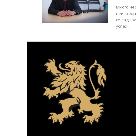
Много че
неизвест
се зад гр
успех...