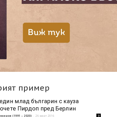
рият пример
един млад българин с кауза
очете Пирдоп пред Берлин
миров (1991 – 2020)
-
26 март 2016
0