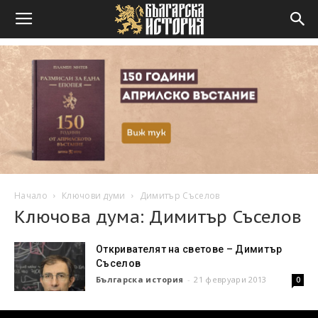
Начало
Ключови думи
Димитър Съселов
Ключова дума: Димитър Съселов
Откривателят на светове – Димитър
Съселов
Българска история
-
21 февруари 2013
0