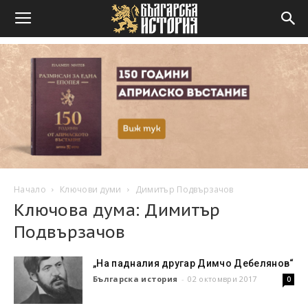
Начало
Ключови думи
Димитър Подвързачов
Ключова дума: Димитър
Подвързачов
„На падналия другар Димчо Дебелянов“
Българска история
-
02 октомври 2017
0