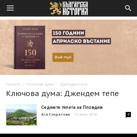
Начало
Ключови думи
Джендем тепе
Ключова дума: Джендем тепе
Седемте тепета на Пловдив
Ася Сократова
-
12 март 2014
0