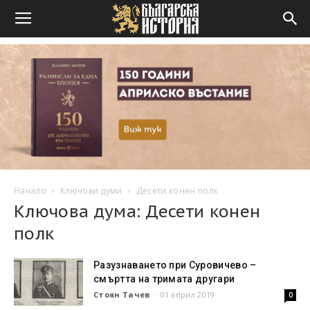
Начало
Ключови думи
Десети конен полк
Ключова дума: Десети конен
полк
Разузнаването при Суровичево –
смъртта на тримата другари
Стоян Тачев
-
01 април 2019
0