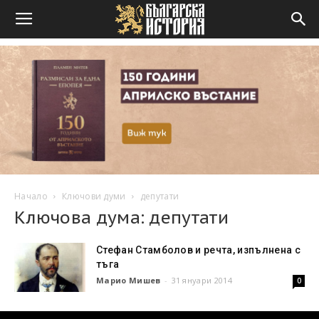
Начало
Ключови думи
депутати
Ключова дума: депутати
Стефан Стамболов и речта, изпълнена с
тъга
Марио Мишев
-
31 януари 2014
0