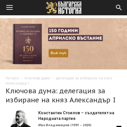
Начало
Ключови думи
делегация за избиране на княз
Александър I
Ключова дума: делегация за
избиране на княз Александър I
Константин Стоилов – създателят на
Народната партия
Иво Владимиров (1991 – 2020)
-