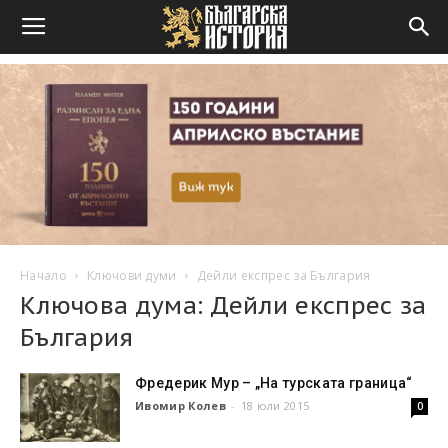
Начало
Ключови думи
Дейли експрес за България
Ключова дума: Дейли експрес за
България
Фредерик Мур – „На турската граница“
Ивомир Колев
-
18 юли 2015
0