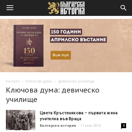
Начало
Ключови думи
девическо училище
Ключова дума: девическо
училище
Цвета Кръстенякова – първата жена
учителка във Враца
Българска история
-
11 юли 2016
0