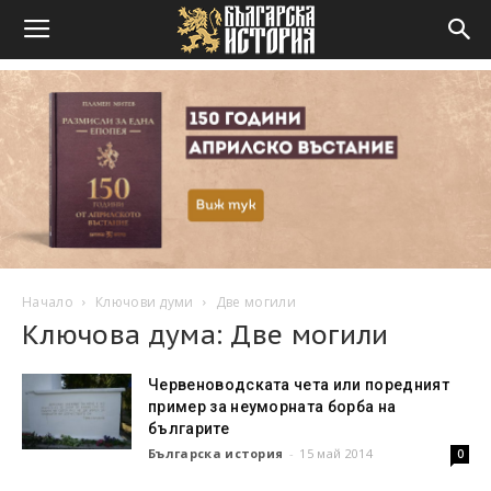
Начало
Ключови думи
Две могили
Ключова дума: Две могили
Червеноводската чета или поредният
пример за неуморната борба на
българите
Българска история
-
15 май 2014
0