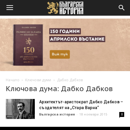
Начало
Ключови думи
Дабко Дабков
Ключова дума: Дабко Дабков
Архитектът-аристократ Дабко Дабков –
създателят на „Стара Варна“
Българска история
-
18 ноември 2015
0