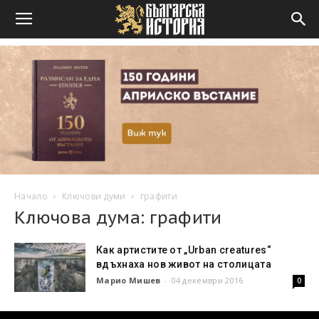
Начало
Ключови думи
графити
Ключова дума: графити
Как артистите от „Urban creatures“
вдъхнаха нов живот на столицата
Марио Мишев
-
04 декември 2016
0