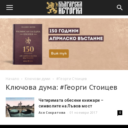
Начало
Ключови думи
#Георги Стоицев
Ключова дума: #Георги Стоицев
Четиримата обесени книжари –
символите на Лъвов мост
Ася Сократова
-
01 ноември 2017
0