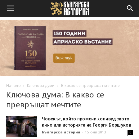
Начало
Ключови думи
В какво се превръщат мечтите
Ключова дума: В какво се
превръщат мечтите
Човекът, който промени холивудското
кино или историята на Георги Боршуков
Българска история
-
15 юли 2013
0