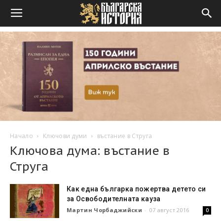
Начало
Ключови думи
въстание в Струга
Ключова дума: въстание в
Струга
Как една българка пожертва детето си
за Освободителната кауза
Мартин Чорбаджийски
-
07 август 2016
0