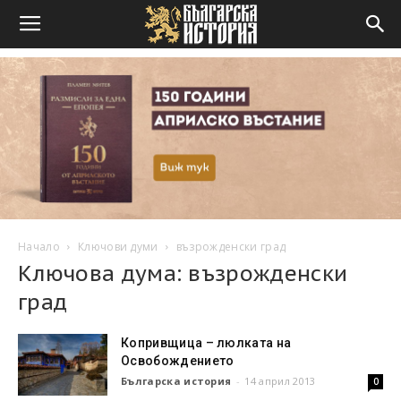
Начало
Ключови думи
възрожденски град
Ключова дума: възрожденски
град
Копривщица – люлката на
Освобождението
Българска история
-
14 април 2013
0