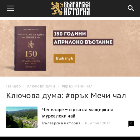
Начало
Ключови думи
#връх Мечи чал
Ключова дума: #връх Мечи чал
Чепеларе – с дъх на мащерка и
мурсалски чай
Българска история
-
05 април 2017
0