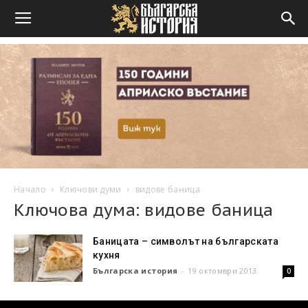
Начало
Ключови думи
видове баница
Ключова дума: видове баница
Баницата – символът на българската
кухня
Българска история
-
19 октомври 2013
0