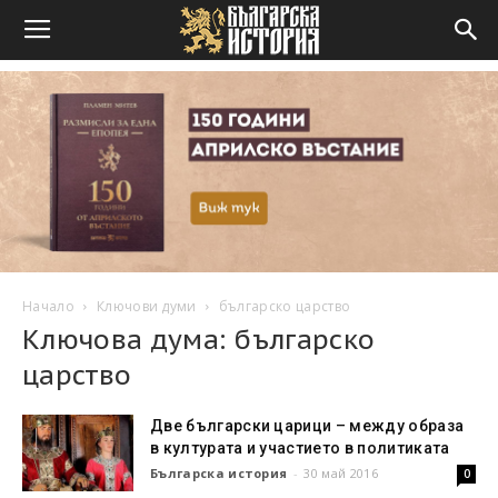
Начало
Ключови думи
българско царство
Ключова дума: българско
царство
Две български царици – между образа
в културата и участието в политиката
Българска история
-
30 май 2016
0